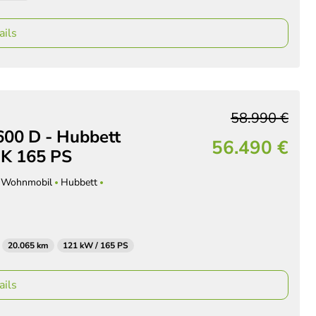
ails
58.990 €
600 D - Hubbett
56.490 €
K 165 PS
Wohnmobil
Hubbett
20.065 km
121 kW / 165 PS
ails