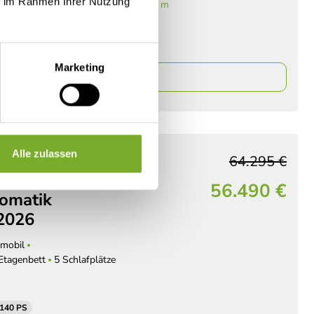
ie im Rahmen Ihrer Nutzung
 Auto
Einzelbetten
6,36 m
103 kW / 140 PS
Marketing
ails
Alle zulassen
64.295 €
Van Break Edition
56.490 €
omatik
2026
mobil
 Etagenbett
5 Schlafplätze
 140 PS