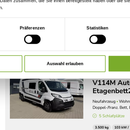
 Daten zusammen, die Sie ihnen bereitgestellt haben oder die s
CarPlay/Android
n.
3.500 kg
05/2026
Präferenzen
Statistiken
Det
Auswahl erlauben
Challenger
Challenger 
V114M Aut
Etagenbett
Neufahrzeug
Wohn
Doppel-/franz. Bett,
5 Schlafplätze
3.500 kg
103 kW /