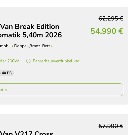
62.295 €
Van Break Edition
54.990 €
matik 5,40m 2026
mobil
Doppel-/franz. Bett
olar 200W
Fahrerhausverdunkelung
 140 PS
ails
57.990 €
 Van V217 Cross