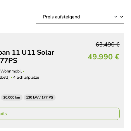
63.490 €
an 11 U11 Solar
49.990 €
177PS
Wohnmobil
lbett)
4 Schlafplätze
20.000 km
130 kW / 177 PS
ails