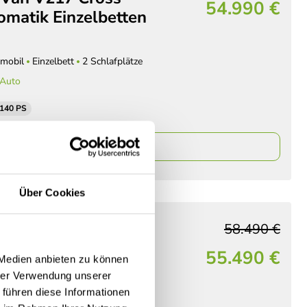
54.990 €
omatik Einzelbetten
mobil
Einzelbett
2 Schlafplätze
 Auto
 140 PS
ails
Über Cookies
58.490 €
 Van V217 Cross
55.490 €
 Medien anbieten zu können
tomatik Markise
hrer Verwendung unserer
mobil
Einzelbett
2 Schlafplätze
 führen diese Informationen