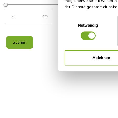
möglicherweise mit weiteren
der Dienste gesammelt habe
not-visible
not-visible
–
Einwilligungsauswahl
Notwendig
cwaDimensionsHeight-Input-Sorting
Filter zurücksetzen
Ablehnen