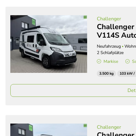
Challenger
Challenger 
V114S Auto
Neufahrzeug
Wohn
2 Schlafplätze
Markise
S
3.500 kg
103 kW /
Det
Challenger
Challenger