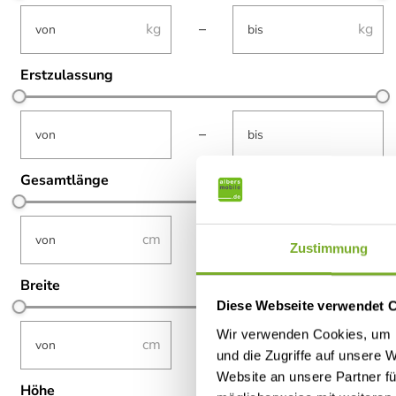
not-visible
not-visible
–
Erstzulassung
not-visible
not-visible
–
Gesamtlänge
not-visible
not-visible
–
Zustimmung
Breite
Diese Webseite verwendet 
not-visible
not-visible
Wir verwenden Cookies, um I
–
und die Zugriffe auf unsere 
Website an unsere Partner fü
Höhe