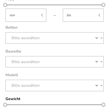
not-visible
not-visible
–
Betten
Baureihe
Modell
Gewicht