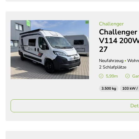
Challenger
Challenger
V114 200WS
27
Neufahrzeug
Wohn
2 Schlafplätze
5,99m
Gan
3.500 kg
103 kW /
Det