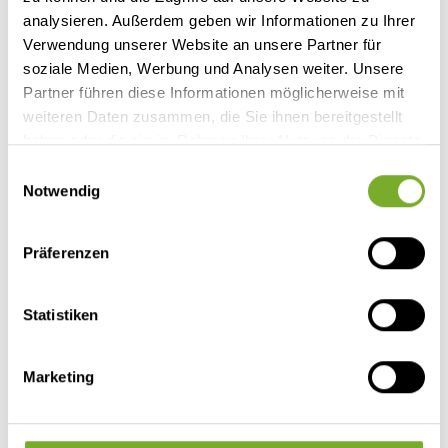
analysieren. Außerdem geben wir Informationen zu Ihrer
Verwendung unserer Website an unsere Partner für
soziale Medien, Werbung und Analysen weiter. Unsere
Partner führen diese Informationen möglicherweise mit
weiteren Daten zusammen, die Sie ihnen bereitgestellt
haben oder die sie im Rahmen Ihrer Nutzung der Dienste
Tab
gesammelt haben.
Einwilligungsauswahl
Die T@b-Wohnwagen sind die ideale Wahl für
Notwendig
Abenteuerlustige und Komfortliebhaber, denn sie
eignen sich sowohl für spontane Wochenendtrips als
Präferenzen
auch für längere Reisen. Mit ihren kompakten
Abmessungen, ihrer Wendigkeit, ihrer robusten
Bauweise und ihrem durchdachten
Statistiken
Innenraumkonzept bieten sie ein Maximum an
Freiheit, Flexibilität und Reisekomfort, ohne
Kompromisse eingehen zu müssen.
Marketing
Mehr erfahren