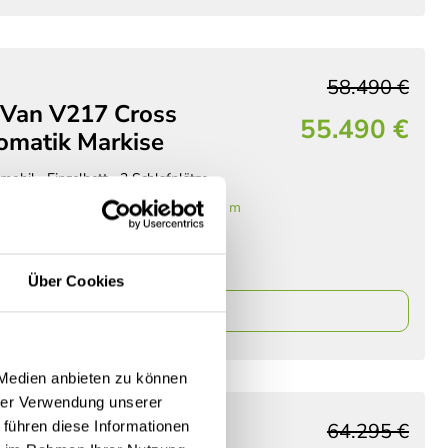
58.490 €
 Van V217 Cross
55.490 €
tomatik Markise
mobil
Einzelbett
2 Schlafplätze
 Auto
Einzelbetten
6,36 m
103 kW / 140 PS
Über Cookies
ails
 Medien anbieten zu können
hrer Verwendung unserer
 führen diese Informationen
64.295 €