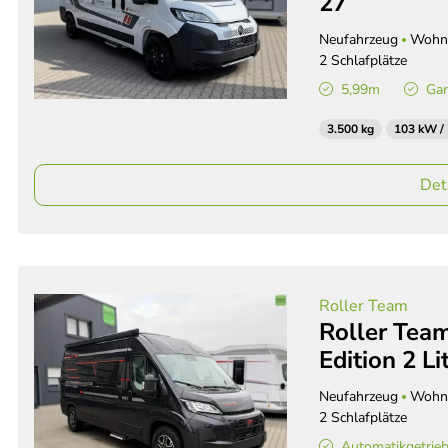
27
Neufahrzeug
Wohn
2 Schlafplätze
5,99m
Gan
3.500 kg
103 kW /
Det
Roller Team
Roller Tea
Edition 2 L
Neufahrzeug
Wohn
2 Schlafplätze
Automatikgetrie