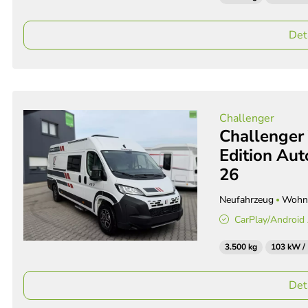
Det
Challenger
Challenger
Edition Aut
26
Neufahrzeug
Wohn
CarPlay/Android
3.500 kg
103 kW /
Det