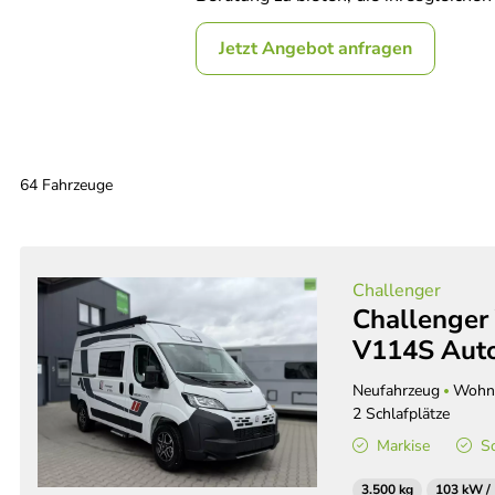
Jetzt Angebot anfragen
64 Fahrzeuge
Challenger
Challenger 
V114S Auto
Neufahrzeug
Wohn
2 Schlafplätze
Markise
S
3.500 kg
103 kW /