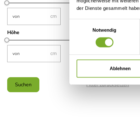
möglicherweise mit weiteren
der Dienste gesammelt habe
not-visible
not-visible
–
Einwilligungsauswahl
Notwendig
Höhe
not-visible
not-visible
–
Ablehnen
cwaDimensionsHeight-Input-Sorting
Filter zurücksetzen