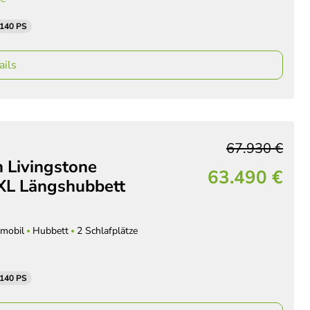
 140 PS
ails
67.930 €
 Livingstone
63.490 €
XL Längshubbett
mobil
Hubbett
2 Schlafplätze
 140 PS