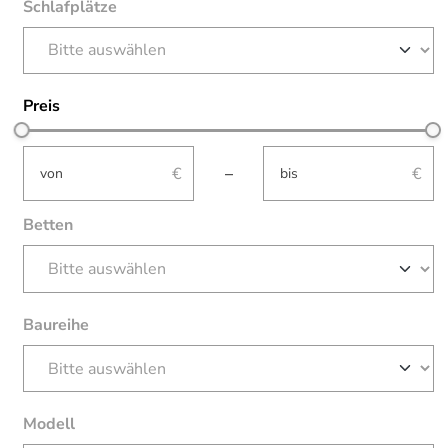
Schlafplätze
Preis
not-visible
not-visible
–
Betten
Baureihe
Modell