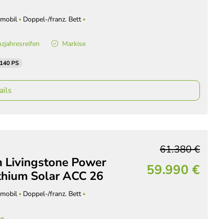
mobil
Doppel-/franz. Bett
zjahresreifen
Markise
 140 PS
ails
61.380 €
m Livingstone Power
59.990 €
ithium Solar ACC 26
mobil
Doppel-/franz. Bett
be