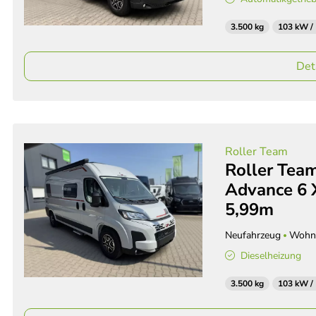
3.500 kg
103 kW /
Det
Roller Team
Roller Team
Advance 6 
5,99m
Neufahrzeug
Wohn
Dieselheizung
3.500 kg
103 kW /