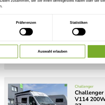
 Daten zusammen, die Sie ihnen bereitgestellt haben oder die s
Challenger 
n.
V114M Aut
Etagenbett
Präferenzen
Statistiken
Neufahrzeug
Wohn
Doppel-/franz. Bett,
5 Schlafplätze
3.500 kg
103 kW /
Auswahl erlauben
Det
Challenger
Challenger
V114 200WS