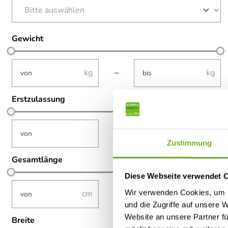
Gewicht
not-visible
not-visible
–
Erstzulassung
not-visible
not-visible
–
Zustimmung
Gesamtlänge
Diese Webseite verwendet 
not-visible
not-visible
Wir verwenden Cookies, um I
–
und die Zugriffe auf unsere 
Website an unsere Partner fü
Breite