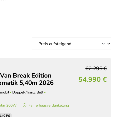
62.295 €
Van Break Edition
54.990 €
matik 5,40m 2026
mobil
Doppel-/franz. Bett
olar 200W
Fahrerhausverdunkelung
 140 PS