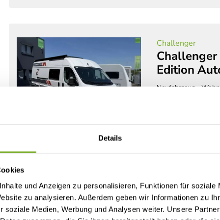
Challenger
Challenger
Edition Au
Neufahrzeug
Wohn
CarPlay/Android
3.500 kg
05/2026
Details
Det
Cookies
nhalte und Anzeigen zu personalisieren, Funktionen für soziale
Website zu analysieren. Außerdem geben wir Informationen zu I
r soziale Medien, Werbung und Analysen weiter. Unsere Partner
Challenger