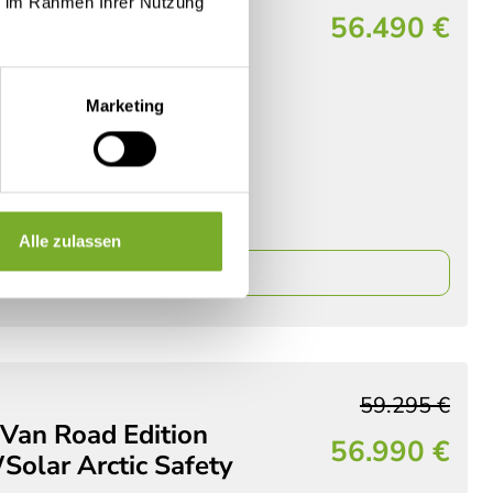
ie im Rahmen Ihrer Nutzung
Van Break Edition
56.490 €
omatik
2026
Marketing
mobil
 Etagenbett
5 Schlafplätze
 140 PS
Alle zulassen
ails
59.295 €
 Van Road Edition
56.990 €
olar Arctic Safety