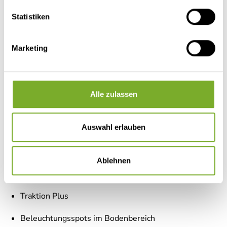
Statistiken
Multifunktionslenkrad mit Bedienelement
Lenkrad und Schaltknauf in Lederausführung
Marketing
Aluminiumfelgen 16"
Fliegenschutztür
Alle zulassen
Vorbereitung SAT, Klimaanlage, inkl. Dachverstärkung
Auswahl erlauben
Vorbereitung Solar
Dachhaube 700 x 500 mm
Ablehnen
Panoramafenster in T-Haube
Traktion Plus
Beleuchtungsspots im Bodenbereich