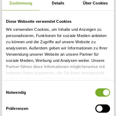
Zustimmung
Details
Über Cookies
Truma CP Plus Bedienteil für Heizung
Abwassertank isoliert
Diese Webseite verwendet Cookies
Doppel DIN Radio mit DAB+
Wir verwenden Cookies, um Inhalte und Anzeigen zu
personalisieren, Funktionen für soziale Medien anbieten
Rahmenfenster mit Multifunktionrollos
zu können und die Zugriffe auf unsere Website zu
analysieren. Außerdem geben wir Informationen zu Ihrer
Ausstellfenster Waschraum (Milchglas)
Verwendung unserer Website an unsere Partner für
soziale Medien, Werbung und Analysen weiter. Unsere
Citroën Jumper 35 2,2 l Blue HDI, Gesamtgewicht
Partner führen diese Informationen möglicherweise mit
3.500 kg (121 kw/165 PS)
weiteren Daten zusammen, die Sie ihnen bereitgestellt
haben oder die sie im Rahmen Ihrer Nutzung der Dienste
Fahrradträger (inkludiert im Kaufpreis - wird durch uns
gesammelt haben.
zusätzlich montiert)
Einwilligungsauswahl
Notwendig
Markise (inkludiert im Kaufpreis - wird durch uns
zusätzlich montiert)
Präferenzen
Tourer Paket