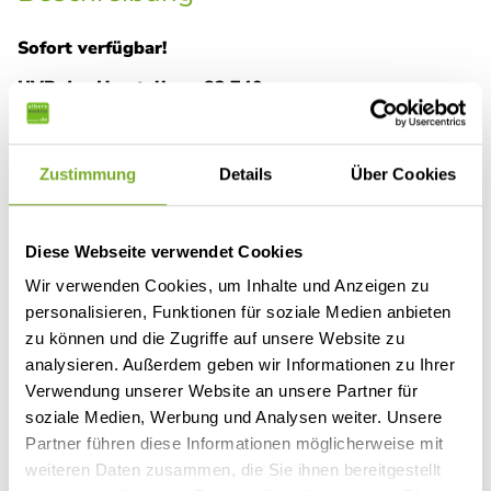
Sofort verfügbar!
UVP des Herstellers: 83.740,-
Wir bieten Ihnen einen
neuen Panama Peak P10 +
auf
Zustimmung
Details
Über Cookies
der
neuen Ford Tourneo Custom Generation
mit
Aufstelldach, 5 Sitzplätzen
und bis zu
4
Schlafplätzen
aus dem
Modelljahr 2024
an. Panama,
Diese Webseite verwendet Cookies
ein Van, der zum Reisen einlädt, aber ebenso den
Anforderungen eines geschäftigen Lebens voll und ganz
Wir verwenden Cookies, um Inhalte und Anzeigen zu
gerecht wird. Für die kleinen Momente im Alltag und die
personalisieren, Funktionen für soziale Medien anbieten
großen Momente im Leben. Der Van hat folgende TOP-
zu können und die Zugriffe auf unsere Website zu
Ausstattung:
analysieren. Außerdem geben wir Informationen zu Ihrer
Verwendung unserer Website an unsere Partner für
Allrad-Antrieb mit 170 PS und Automatikgetriebe
soziale Medien, Werbung und Analysen weiter. Unsere
Partner führen diese Informationen möglicherweise mit
Lackierung: Magnetic Grey
weiteren Daten zusammen, die Sie ihnen bereitgestellt