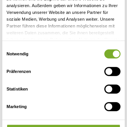
PAKET SELEKT
analysieren. Außerdem geben wir Informationen zu Ihrer
Automatikgetriebe
Verwendung unserer Website an unsere Partner für
soziale Medien, Werbung und Analysen weiter. Unsere
PACK ARCTIC DIESEL (Webasto)
Partner führen diese Informationen möglicherweise mit
weiteren Daten zusammen, die Sie ihnen bereitgestellt
WEBASTO Dieselheizung Airtop 55 mit Multi Control
haben oder die sie im Rahmen Ihrer Nutzung der Dienste
Steuereinheit
gesammelt haben.
Einwilligungsauswahl
Winter Paket (isolierter und elektrisch beheizter
Notwendig
Abwassertank, isolierte Abwasserrohre)
Präferenzen
PAKET COMFORT
Sitzbezüge im Fahrerhaus
Statistiken
Midi Heki [700 x 500 mm]
Marketing
Fliegengitter für Aufbautür
Elektrische Trittstufe