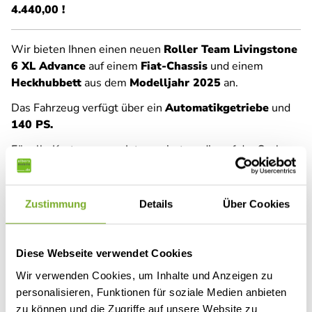
4.440,00 !
Wir bieten Ihnen einen neuen
Roller Team Livingstone
6 XL Advance
auf einem
Fiat-Chassis
und einem
Heckhubbett
aus dem
Modelljahr 2025
an.
Das Fahrzeug verfügt über ein
Automatikgetriebe
und
140 PS.
Für alle Kastenwagen-Interessierten, die auf der Suche
nach einem Freizeitmobil der Spitzenklasse sind, mit
hervorragender Technologie, einem luxuriösen Design,
raffinierten Materialien und einer Vielfalt an
Zustimmung
Details
Über Cookies
Ausstattungsmöglichkeiten.
Der Kastenwagen verfügt über folgende
TOP-
Diese Webseite verwendet Cookies
Ausstattung
:
Wir verwenden Cookies, um Inhalte und Anzeigen zu
Sonderlackierung: Expedition Grey
personalisieren, Funktionen für soziale Medien anbieten
zu können und die Zugriffe auf unsere Website zu