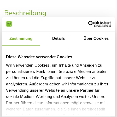
Beschreibung
Ab Oktober 2026 steht dieser Mietwagen zur
Verfügung. Besichtigungen sind nur nach vorheriger
Terminvereinbarung möglich. Bitte beachten Sie,
Zustimmung
Details
Über Cookies
dass die Kilometerlaufleistung je nach Nutzung
variieren kann.
Diese Webseite verwendet Cookies
Das genaue Erstzulassungsdatum wird nach
Wir verwenden Cookies, um Inhalte und Anzeigen zu
erfolgter Zulassung im Frühjahr 2026 korrigiert.
personalisieren, Funktionen für soziale Medien anbieten
zu können und die Zugriffe auf unsere Website zu
Wir bieten Ihnen einen Roller Team Kronos 285 TL mit
analysieren. Außerdem geben wir Informationen zu Ihrer
Einzelbetten im Heck
und einem
Hubbett
an.
Verwendung unserer Website an unsere Partner für
soziale Medien, Werbung und Analysen weiter. Unsere
Das Reisemobile besitzt folgende Ausstattung:
Partner führen diese Informationen möglicherweise mit
Motorisierung: 140 PS Fiat Ducato
weiteren Daten zusammen, die Sie ihnen bereitgestellt
haben oder die sie im Rahmen Ihrer Nutzung der Dienste