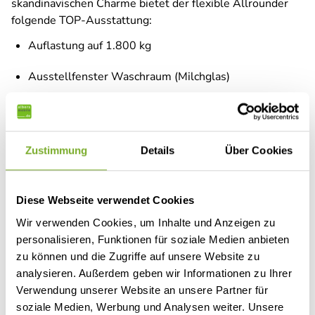
skandinavischen Charme bietet der flexible Allrounder
folgende TOP-Ausstattung:
Auflastung auf 1.800 kg
Ausstellfenster Waschraum (Milchglas)
Polster Dunit
Fahrradträger (inkludiert im Kaufpreis - wird durch uns
Zustimmung
Details
Über Cookies
zusätzlich montiert)
Dusch-Paket
Diese Webseite verwendet Cookies
Duscharmatur
Wir verwenden Cookies, um Inhalte und Anzeigen zu
personalisieren, Funktionen für soziale Medien anbieten
Duschvorhang mit Schiene
zu können und die Zugriffe auf unsere Website zu
Duschwanneneinlage aus Holz
analysieren. Außerdem geben wir Informationen zu Ihrer
Verwendung unserer Website an unsere Partner für
Duschwanne
soziale Medien, Werbung und Analysen weiter. Unsere