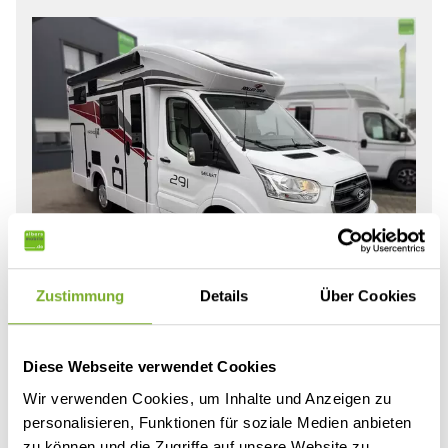
Zustimmung
Details
Über Cookies
73.540 €
65.490 €
Diese Webseite verwendet Cookies
Wir verwenden Cookies, um Inhalte und Anzeigen zu
Roller Team
Roller Team Kronos Fit 291 TL Winter
personalisieren, Funktionen für soziale Medien anbieten
zu können und die Zugriffe auf unsere Website zu