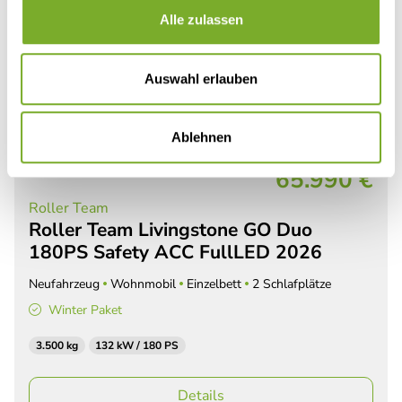
Alle zulassen
Auswahl erlauben
Ablehnen
69.995 €
65.990 €
Roller Team
Roller Team Livingstone GO Duo
180PS Safety ACC FullLED 2026
Neufahrzeug
Wohnmobil
Einzelbett
2 Schlafplätze
Winter Paket
3.500 kg
132 kW / 180 PS
Details