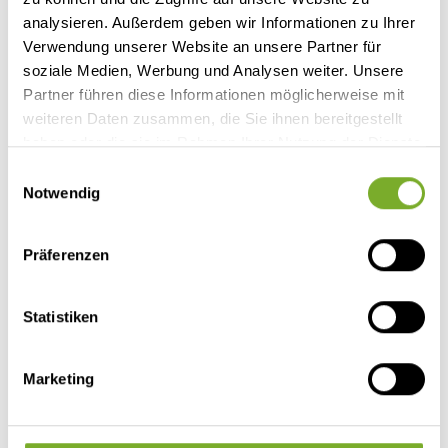
Navi ACC 200WSolar 2026
analysieren. Außerdem geben wir Informationen zu Ihrer
Neufahrzeug
Wohnmobil
Doppel-/franz. Bett, Hubbett
Verwendung unserer Website an unsere Partner für
3 Schlafplätze
soziale Medien, Werbung und Analysen weiter. Unsere
Hubbett
Partner führen diese Informationen möglicherweise mit
weiteren Daten zusammen, die Sie ihnen bereitgestellt
3.500 kg
121 kW / 165 PS
haben oder die sie im Rahmen Ihrer Nutzung der Dienste
gesammelt haben.
Einwilligungsauswahl
Details
Notwendig
Präferenzen
Statistiken
Marketing