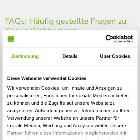
FAQs: Häufig gestellte Fragen zu
Knaus Wohnwagen
Zustimmung
Details
Über Cookies
Was macht Knaus Wohnwagen so besonders?
Diese Webseite verwendet Cookies
Kann ich meinen Knaus Wohnwagen individuell
anpassen?
Wir verwenden Cookies, um Inhalte und Anzeigen zu
personalisieren, Funktionen für soziale Medien anbieten
zu können und die Zugriffe auf unsere Website zu
Bietet Albers Mobile GmbH
analysieren. Außerdem geben wir Informationen zu Ihrer
Finanzierungsmöglichkeiten für den Kauf eines
Verwendung unserer Website an unsere Partner für
Wohnwagens an?
soziale Medien, Werbung und Analysen weiter. Unsere
Partner führen diese Informationen möglicherweise mit