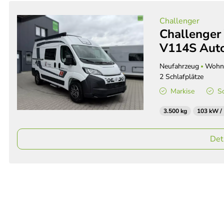
Challenger
Challenger 
V114S Auto
Neufahrzeug
Wohn
2 Schlafplätze
Markise
S
3.500 kg
103 kW /
Det