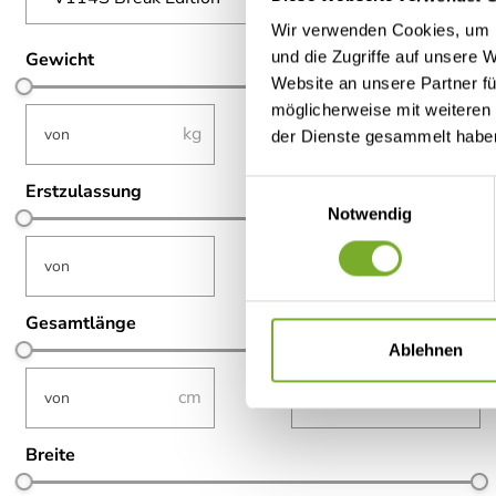
Wir verwenden Cookies, um I
und die Zugriffe auf unsere 
Gewicht
Website an unsere Partner fü
möglicherweise mit weiteren
not-visible
not-visible
–
der Dienste gesammelt habe
Einwilligungsauswahl
Erstzulassung
Notwendig
not-visible
not-visible
–
Gesamtlänge
Ablehnen
not-visible
not-visible
–
Breite