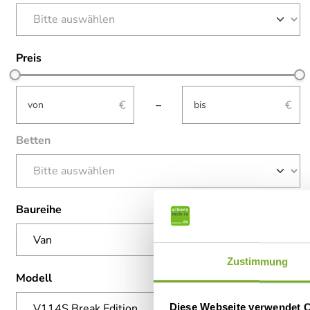
Preis
not-visible
not-visible
–
Betten
Baureihe
Zustimmung
Modell
Diese Webseite verwendet 